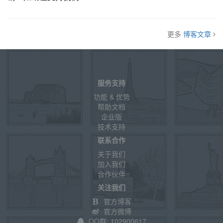
更多
博客文章
服务支持
功能 & 优势
帮助文档
企业版
技术支持
联系合作
关于我们
加入我们
合作伙伴
关注我们
官方博客
官方微博
QQ群: 102900617